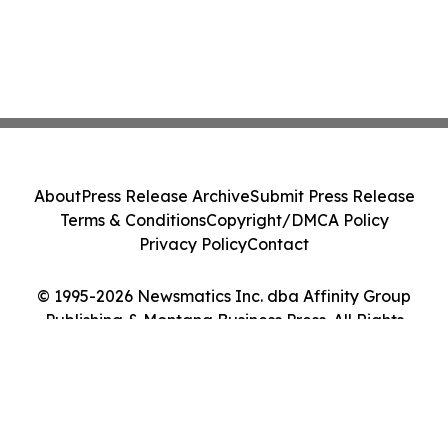
About
Press Release Archive
Submit Press Release
Terms & Conditions
Copyright/DMCA Policy
Privacy Policy
Contact
© 1995-2026 Newsmatics Inc. dba Affinity Group
Publishing & Montana Business Press. All Rights
Reserved.
Cookie Settings / Your Privacy Choices